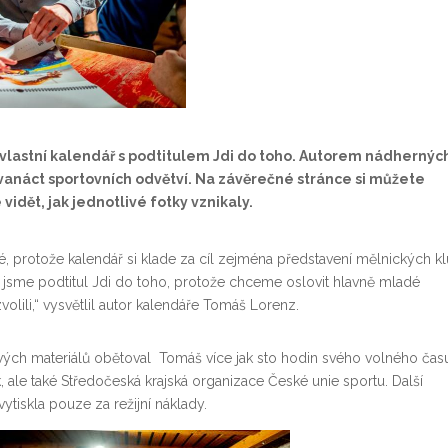
ku vlastní kalendář s podtitulem Jdi do toho. Autorem nádhernýc
 dvanáct sportovních odvětví. Na závěrečné stránce si můžete
 vidět, jak jednotlivé fotky vznikaly.
, protože kalendář si klade za cíl zejména představení mělnických k
li jsme podtitul Jdi do toho, protože chceme oslovit hlavně mladé
volili,“ vysvětlil autor kalendáře Tomáš Lorenz.
ých materiálů obětoval Tomáš více jak sto hodin svého volného čas
 ale také Středočeská krajská organizace České unie sportu. Další
vytiskla pouze za režijní náklady.